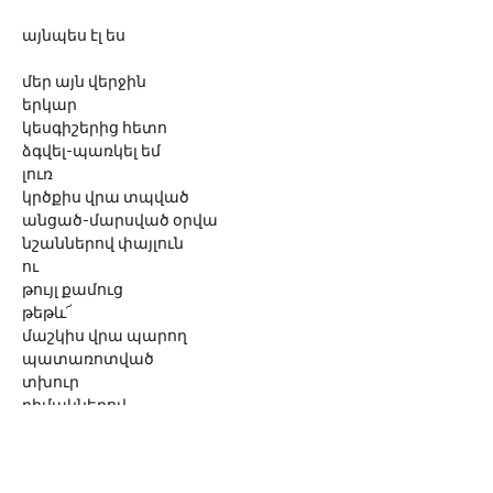
այնպես էլ ես
մեր այն վերջին
երկար
կեսգիշերից հետո
ձգվել-պառկել եմ
լուռ
կրծքիս վրա տպված
անցած-մարսված օրվա
նշաններով փայլուն
ու 
թույլ քամուց 
թեթև՜ 
մաշկիս վրա պարող
պատառոտված
տխուր
դիմակներով
ինչպես փողոցը
զե՜խ կառնավալից հետո