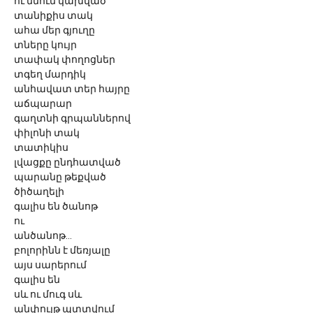
ու մնում կախված
տանիքիս տակ
ահա մեր գյուղը
տները կույր
տափակ փողոցներ
տգեղ մարդիկ
անհավատ տեր հայրը
աճպարար
գաղտնի գրպաններով
փիլոնի տակ
տատիկիս
լվացքը ընդհատված
պարանը թեքված
ծիծաղելի
գալիս են ծանոթ
ու
անծանոթ...
բոլորինն է մեռյալը
այս սարերում
գալիս են
սև ու մուգ սև
անփույթ պտտվում