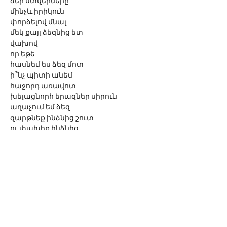
ձեր ստվերները
մինչև իրիկուն
փորձելով մնալ
մեկ քայլ ձեզնից ետ
վախով
որ եթե
հասնեմ ես ձեզ մոտ
ի՞նչ պիտի անեմ
հաջորդ առավոտ
խելացնորհ երազներ սիրուն 
աղաչում եմ ձեզ -
զարթնեք ինձնից շուտ 
ու փախեք ինձնից 
ամեն առավոտ...
©
2016-2023
Sona Van
A link to
www.sona-van.org
is mandatory when
reprinting or using the author's works.