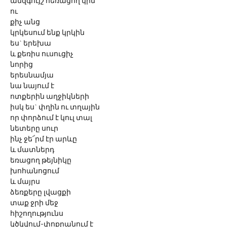
անզգույշ հեռացող կին
ու
քիչ անց
կրկեսում ենք կրկին
ես` երեխա
և քեռիս ուսուցիչ
նորից
երեսնամյա
նա նայում է
ոտքերին աղջիկների
իսկ ես` փղին ու տղային
որ փորձում է կուլ տալ
նետերը սուր
ինչ ջե՜րմ էր արևը
և մատներդ
եռացող թեյնիկը
խոհանոցում
և մայրս 
ձեռքերը լվացքի
տաք ջրի մեջ
հիշողությունս
կծկվում-փոքրանում է