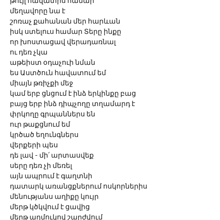
թույլ հավատիս համար
մեղավորը նա է
շոռաչ քահանան մեր հարևան
իսկ ստելուս համար Տերը ինքը
որ խոստացավ վերադառնալ 
ու դեռ չկա
աթեիստ օդաչուի նման
ես Աստծուն հավատում եմ
միայն թռիչքի մեջ
կամ երբ ցնցում է ինձ երկինքը բաց
բայց երբ ինձ դիպչողը տղամարդ է
փրկողը գրպաններս են
ուր թաքցնում եմ 
կրծած եղունգներս
վերքերի պես
դե լավ - մի՛ արտասվեք
սերը դեռ չի մեռել
այն ապրում է գաղտնի
դատարկ առանցքներում ոսկորներիս
մենությանս աղիքը կույր
մերթ կծկվում է ցավից
մերթ աղմուկով շարժվում