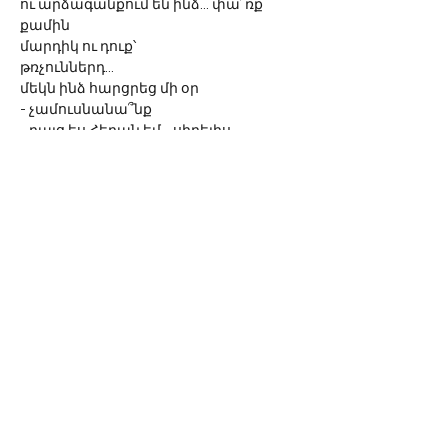
ու արձագանքում են ինձ... փա՜ռք
քամին
մարդիկ ու դուք՝
թռչուններդ...
մեկն ինձ հարցրեց մի օր
- չամուսնանա՞նք
- բայց ես Հերան եմ... սիրելիս...
	հասկանո՞ւմ ես
- Հերա՞ն... - հռհռաց նա - Հե՞րան
հ.գ.
թե ուզում եք պատժել ինձ
կախեք մարմինս երկնքից
կապարե ականջօղերով`
ոտքերս վեր
©
2016-2023
Sona Van
A link to
www.sona-van.org
is mandatory when