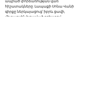
ապրած փորձառության վառ 
հիշատակները: Լապաքի Սոնա Վանի 
գիրքը ներկայացուց՝ իբրև ցավի, 
մետաքսեն հյուսված զգեստով 
նորահարսի պատմությունը: 
Ապա՝ արաբերենով ու արաբական 
գրականության դասախոս, դոկտոր 
Ժան Սալմանիան սեղմ գիծերուն մեջ 
անդրադարձավ թարգմանության 
կարևորության և թարգմանիչի 
դերին՝ հիշեցնելով, որ հայ 
ժողովուրդը և հատկապես՝ հայ 
եկեղեցին խոր հարգանք կտածեն 
թարգմանիչներուն և ամեն տարի 
կմեծարեն զանոնք թարգմանչաց 
տոնի օրվան հատուկ 
հանդիսությամբ:
Ավարտին խոսք արավ հեղինակը, 
ինք՝ Սոնա Վան՝ շնորհակալություն 
հայտնելով Մեծի տան Կիլիկիո 
Կաթողիկոսության թարգմանիչին և 
բոլոր անոնց, որոնք նպաստած էին 