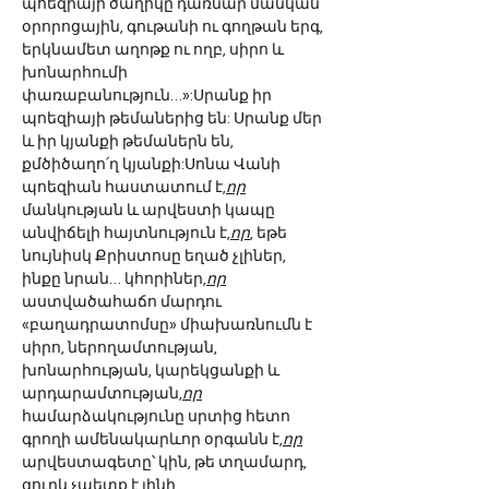
պոեզիայի ծաղիկը դառնար մանկան 
օրորոցային, գութանի ու գողթան երգ, 
երկնամետ աղոթք ու ողբ, սիրո և 
խոնարհումի 
փառաբանություն…»:Սրանք իր 
պոեզիայի թեմաներից են: Սրանք մեր 
և իր կյանքի թեմաներն են, 
քմծիծաղո՛ղ կյանքի:Սոնա Վանի 
պոեզիան հաստատում է,
որ
մանկության և արվեստի կապը 
անվիճելի հայտնություն է,
որ
, եթե 
նույնիսկ Քրիստոսը եղած չլիներ, 
ինքը նրան… կհորիներ,
որ
աստվածահաճո մարդու 
«բաղադրատոմսը» միախառնումն է 
սիրո, ներողամտության, 
խոնարհության, կարեկցանքի և 
արդարամտության,
որ
համարձակությունը սրտից հետո 
գրողի ամենակարևոր օրգանն է,
որ
արվեստագետը՝ կին, թե տղամարդ, 
զուրկ չպետք է լինի 