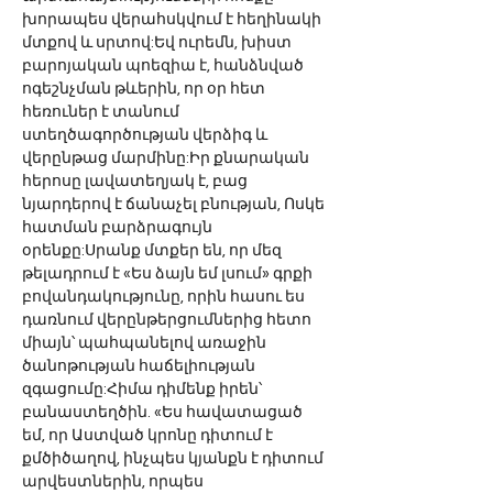
խորապես վերահսկվում է հեղինակի 
մտքով և սրտով:Եվ ուրեմն, խիստ 
բարոյական պոեզիա է, հանձնված 
ոգեշնչման թևերին, որ օր հետ 
հեռուներ է տանում 
ստեղծագործության վերձիգ և 
վերընթաց մարմինը:Իր քնարական 
հերոսը լավատեղյակ է, բաց 
նյարդերով է ճանաչել բնության, Ոսկե 
հատման բարձրագույն 
օրենքը:Սրանք մտքեր են, որ մեզ 
թելադրում է «Ես ձայն եմ լսում» գրքի 
բովանդակությունը, որին հասու ես 
դառնում վերընթերցումներից հետո 
միայն՝ պահպանելով առաջին 
ծանոթության հաճելիության 
զգացումը:Հիմա դիմենք իրեն՝ 
բանաստեղծին. «Ես հավատացած 
եմ, որ Աստված կրոնը դիտում է 
քմծիծաղով, ինչպես կյանքն է դիտում 
արվեստներին, որպես 