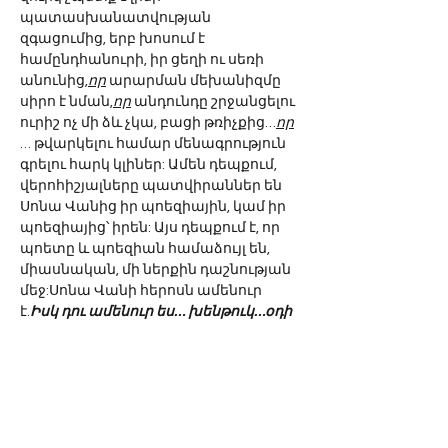
պատասխանատվության 
զգացումից, երբ խոսում է 
համընդհանուրի, իր ցեղի ու սեռի 
անունից,
որ
 արարման մեխանիզմը 
սիրո է նման,
որ
 անդունդը շրջանցելու 
ուրիշ ոչ մի ձև չկա, բացի թռիչքից…
որ
… թվարկելու համար մենագրություն 
գրելու հարկ կլիներ: Ամեն դեպքում, 
վերոհիշյալները պատվիրաններ են 
Սոնա Վանից իր պոեզիային, կամ իր 
պոեզիայից՝ իրեն: Այս դեպքում է, որ 
պոետը և պոեզիան համաձույլ են, 
միասնական, մի ներքին դաշնության 
մեջ:Սոնա Վանի հերոսն ամենուր 
է.
Իսկ դու ամենուր ես… խենթուկ…օդի 
նմանխոտի տերևներումավազի մեջ 
աստղերի մեջ ես ու 
աչքերումտղաների 
այնսովորական
Ամենուր է, քանզի «իր 
մեջ է տիեզերքը» և «հիմա է պահը, և 
ժամն է հիմա, քանի ջահել է այս 