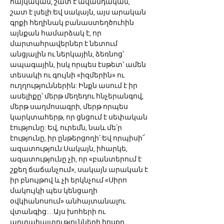
հայկական, շատ է ավանդական, 
շատ է լսելի:Եվ սակայն, այս արական 
գրքի հեղինակ բանաստեղծուհին 
այնքան համարձակ է, որ 
մարտահրավերներ է նետում 
անցյալին ու ներկային, ձեռնոց՝ 
ապագային, իսկ որպես էսթետ՝ ամեն 
տեսակի ու գույնի «իզմերին» ու 
ուղղություններին: Ինքն ասում է իր 
ասելիքը՝ մերթ մեղեդու հնչերանգով, 
մերթ սաղմոսագրի, մերթ որպես 
կարկտահերթ, որ ցնցում է սեփական 
էությունը: Եվ, ուրեմն, նաև մե՛ր 
էությունը, իր ընթերցողի՛:Եվ որպիսի՜ 
ազատություն:Սակայն, իհարկե, 
ազատությունը չի, որ «բանտերում է 
շքեղ ճաճանչում», սակայն արական է 
իր բնույթով և չի երկնչում «Սիրո 
մակույկի պես կենցաղի 
օվկիանոսում» անհայտանալու 
վտանգից:…Այս խոհերի ու 
արտահայտությունների հոսքը 