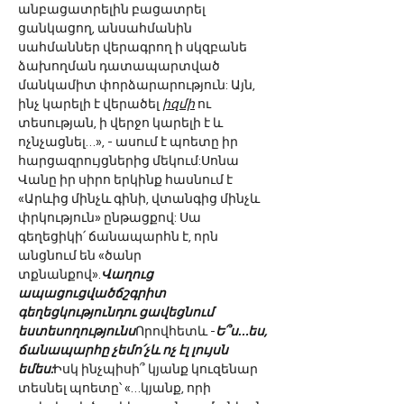
անբացատրելին բացատրել 
ցանկացող, անսահմանին 
սահմաններ վերագրող ի սկզբանե 
ձախողման դատապարտված 
մանկամիտ փորձարարություն: Այն, 
ինչ կարելի է վերածել 
իզմի
ու 
տեսության, ի վերջո կարելի է և 
ոչնչացնել…», - ասում է պոետը իր 
հարցազրույցներից մեկում:Սոնա 
Վանը իր սիրո երկինք հասնում է 
«Արևից մինչև գինի, վտանգից մինչև 
փրկություն» ընթացքով: Սա 
գեղեցիկի՛ ճանապարհն է, որն 
անցնում են «ծանր 
տքնանքով».
Վաղուց 
ապացուցվածճշգրիտ 
գեղեցկությունդու ցավեցնում 
եստեսողությունս
Որովհետև -
Ե՞ս…ես, 
ճանապարհը չեմո՛չև ոչ էլ լույսն 
եմես:
Իսկ ինչպիսի՞ կյանք կուզենար 
տեսնել պոետը՝ «…կյանք, որի 