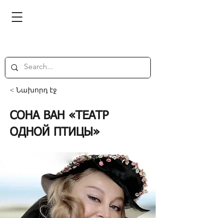
< Նախորդ էջ
СОНА ВАН «ТЕАТР
ОДНОЙ ПТИЦЫ»