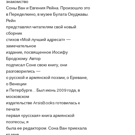
знакомство
Соны Ван и Евгения Рейна. Произошло это
в Переделкино, в музее Булата Окуджавы. 
Рейн
представлял читателям свой новый 
сборник
стихов «Мой лучший адресат» — 
замечательное
издание, посвященное Иосифу 
Бродскому. Автор
подписал Соне свою книгу, они 
разговорились —
о русской и армянской поэзии, о Ереване, 
о Венеции
и Петербурге… Был июнь 2009 года, в 
московском
издательстве ArsisBooks готовилась к 
печати
первая «русская» книга армянской 
поэтессы, я
была ее редактором. Сона Ван приехала 
ко мне