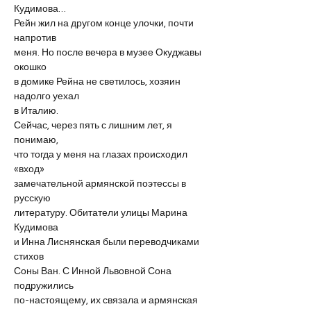
Кудимова… 
Рейн жил на другом конце улочки, почти 
напротив
меня. Но после вечера в музее Окуджавы 
окошко
в домике Рейна не светилось, хозяин 
надолго уехал
в Италию.
Сейчас, через пять с лишним лет, я 
понимаю,
что тогда у меня на глазах происходил 
«вход»
замечательной армянской поэтессы в 
русскую
литературу. Обитатели улицы Марина 
Кудимова
и Инна Лиснянская были переводчиками 
стихов
Соны Ван. С Инной Львовной Сона 
подружились
по-настоящему, их связала и армянская 