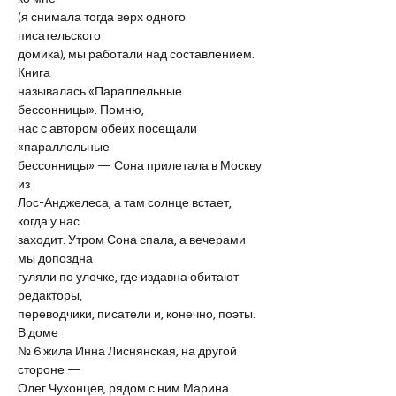
(я снимала тогда верх одного 
писательского
домика), мы работали над составлением. 
Книга
называлась «Параллельные 
бессонницы». Помню,
нас с автором обеих посещали 
«параллельные
бессонницы» — Сона прилетала в Москву 
из
Лос-Анджелеса, а там солнце встает, 
когда у нас
заходит. Утром Сона спала, а вечерами 
мы допоздна
гуляли по улочке, где издавна обитают 
редакторы,
переводчики, писатели и, конечно, поэты. 
В доме
№ 6 жила Инна Лиснянская, на другой 
стороне —
Олег Чухонцев, рядом с ним Марина 