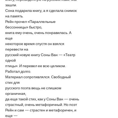
зашли.
Сона подарила книгу, а я сделала снимок 
на память.
Рейн прочел «Параллельные 
бессонницы» быстро,
книга ему очень, очень понравилась. А 
еще
некоторое время спустя он взялся 
перевести на
русский новую книгу Соны Ван — «Театр 
одной
птицы». И перевел ее всю целиком. 
Работал долго.
Материал сопротивлялся. Свободный 
стих для
русского поэта вещь не слишком 
органичная,
да еще такой стих, как у Соны Ван — очень
страстный, очень метафоричный. Но поэт
Рейн и сам — страстен и метафоричен, и 
еще —