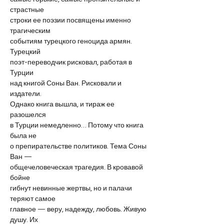
страстные
строки ее поэзии посвящены именно 
трагическим
событиям турецкого геноцида армян. 
Турецкий
поэт-переводчик рисковал, работая в 
Турции
над книгой Соны Ван. Рисковали и 
издатели.
Однако книга вышла, и тираж ее 
разошелся
в Турции немедленно… Потому что книга 
была не
о препирательстве политиков. Тема Соны 
Ван —
общечеловеческая трагедия. В кровавой 
бойне
гибнут невинные жертвы, но и палачи 
теряют самое
главное — веру, надежду, любовь. Живую 
душу. Их