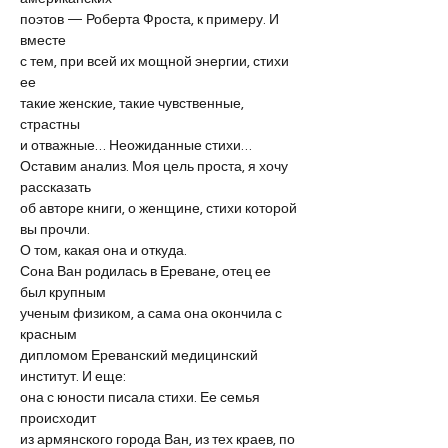
поэтов — Роберта Фроста, к примеру. И 
вместе
с тем, при всей их мощной энергии, стихи 
ее
такие женские, такие чувственные, 
страстны
и отважные… Неожиданные стихи…
Оставим анализ. Моя цель проста, я хочу 
рассказать
об авторе книги, о женщине, стихи которой 
вы прочли.
О том, какая она и откуда.
Сона Ван родилась в Ереване, отец ее 
был крупным
ученым физиком, а сама она окончила с 
красным
дипломом Ереванский медицинский 
институт. И еще:
она с юности писала стихи. Ее семья 
происходит
из армянского города Ван, из тех краев, по 