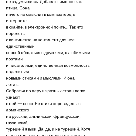
не задумываясь. Добавлю: именно как 
птица, Сона
ничего не смыслит в компьютере, в 
интернете,
в скайпе, в электронной почте… Так что 
перелеты
с континента на континент для нее 
единственный
способ общаться с друзьями, с любимыми 
поэтами
и писателями, единственная возможность 
поделиться
новыми стихами и мыслями. И она — 
летит…
Собратья по перу из разных стран легко 
узнают
в ней — свою. Ее стихи переведены с 
армянского
на русский, английский, французский, 
грузинский,
турецкий языки. Да-да, и на турецкий. Хотя
самые горькие, самые пронзительные и 