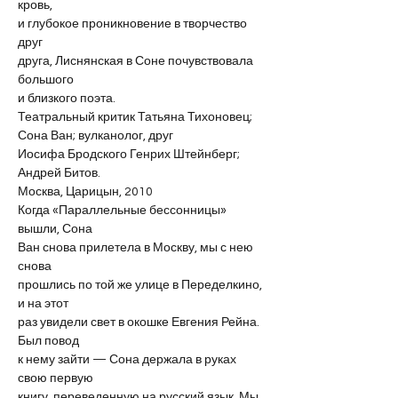
кровь,
и глубокое проникновение в творчество 
друг
друга, Лиснянская в Соне почувствовала 
большого
и близкого поэта.
Театральный критик Татьяна Тихоновец; 
Сона Ван; вулканолог, друг 
Иосифа Бродского Генрих Штейнберг; 
Андрей Битов. 
Москва, Царицын, 2010
Когда «Параллельные бессонницы» 
вышли, Сона
Ван снова прилетела в Москву, мы с нею 
снова
прошлись по той же улице в Переделкино, 
и на этот
раз увидели свет в окошке Евгения Рейна. 
Был повод
к нему зайти — Сона держала в руках 
свою первую
книгу, переведенную на русский язык. Мы 