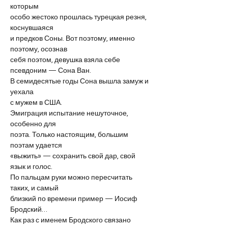
которым
особо жестоко прошлась турецкая резня, 
коснувшаяся
и предков Соны. Вот поэтому, именно 
поэтому, осознав
себя поэтом, девушка взяла себе 
псевдоним — Сона Ван.
В семидесятые годы Сона вышла замуж и 
уехала
с мужем в США.
Эмиграция испытание нешуточное, 
особенно для
поэта. Только настоящим, большим 
поэтам удается
«выжить» — сохранить свой дар, свой 
язык и голос.
По пальцам руки можно пересчитать 
таких, и самый
близкий по времени пример — Иосиф 
Бродский…
Как раз с именем Бродского связано 