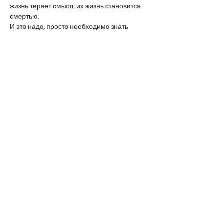
жизнь теряет смысл, их жизнь становится 
смертью.
И это надо, просто необходимо знать 
всем, каждому
человеку. Иначе смерть не остановить и 
она убьет
все живое. По-видимому, чтоб понять это, 
людям
необходимо живое свидетельство, нужны 
слова
современника, слова женщины и поэта. В 
Турции
Сонина книжка была услышана и 
победила.
Получается, что действительно — 
настоящая
поэзия, как птица, неудержима.
За время работы над ее, теперь уже 
двумя, книгами
мы с Соной стали друзьями. И по счастью 
наши