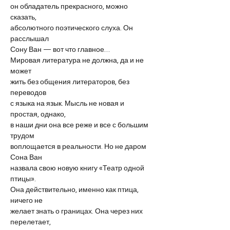
он обладатель прекрасного, можно 
сказать,
абсолютного поэтического слуха. Он 
расслышал
Сону Ван — вот что главное…
Мировая литература не должна, да и не 
может
жить без общения литераторов, без 
переводов
с языка на язык. Мысль не новая и 
простая, однако,
в наши дни она все реже и все с большим 
трудом
воплощается в реальности. Но не даром 
Сона Ван
назвала свою новую книгу «Театр одной 
птицы».
Она действительно, именно как птица, 
ничего не
желает знать о границах. Она через них 
перелетает,