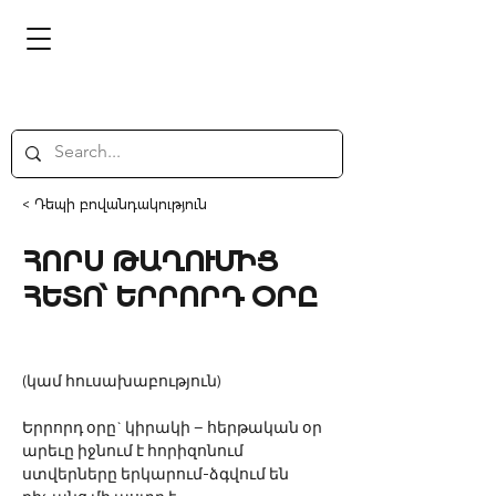
< Դեպի բովանդակություն
ՀՈՐՍ ԹԱՂՈՒՄԻՑ
ՀԵՏՈ՝ ԵՐՐՈՐԴ ՕՐԸ
(կամ հուսախաբություն)
Երրորդ օրը` կիրակի – հերթական օր
արեւը իջնում է հորիզոնում
ստվերները երկարում-ձգվում են 