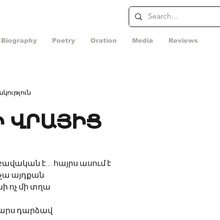
Biography
Poetry
Oration
Media
Reviews
կություն
Ի ՎՐԱՅԻՑ
․ բավական է… հայրս ասում է
կչա այդքան
նի ոչ մի տղա
 հարս դարձավ