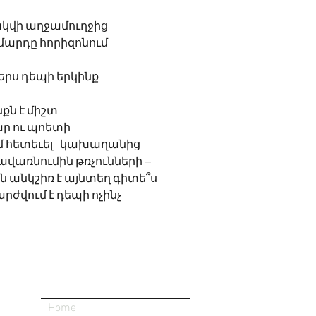
ակվի աղջամուղջից
արդը հորիզոնում
քերս դեպի երկինք 
քն է միշտ 
ար ու պոետի
հ.գ.  	սիրում եմ հետեւել 	կախաղանից 
ավառնումին թռչունների –
ն անկշիռ է այնտեղ գիտե՞ս
շարժվում է դեպի ոչինչ
Home