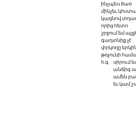
ինչպես ծառ
մինչեւ կհստ
կացնով տղամ
որից հետո 
շրջում եմ աչ
գաղտնիք չէ 
փրկողը երկին
թռչունի համ
	անճիգ ս
	ամեն բա
	եւ կամ 