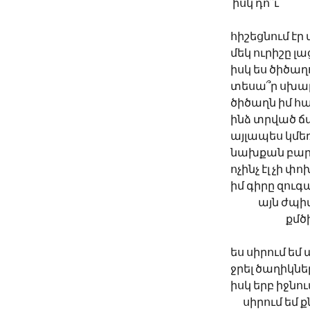
 իսկ դո՞ւ
հիշեցնում է
մեկ ուրիշը լա
իսկ ես ծիծաղ
տեսա՞ր սխալ
ծիծաղն իմ 
ինձ տրված 
այլապես կմեռ
նախքան բար
ոչինչ էլ չի փ
իմ գիրը զուգ
	այն ժպիտ
		քմ
ես սիրում եմ
ջրել ծաղիկնե
իսկ երբ իջնու
      սիրում 