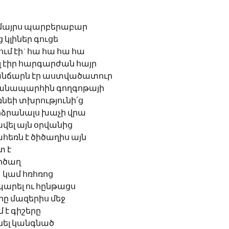
ր մայրս պարբերաբար
ց կլիներ գուցե
ում էի` հա հա հա հա
 էիր հարգարժան հայր
հանճարն էր աստվածատուր
ճանապարհին գողգոթայի
նեի տխրությունի՛ց 
ձրանալս խաչի վրա
ոխվել այն օրվանից
ահեռն է ծիծաղիս այն
 է 
ծիծաղ
			կամ հռհռոց 	
 պարել ու հընթացս
րը մազերիս մեջ
մ է գիշերը
եմ քնել կանգնած