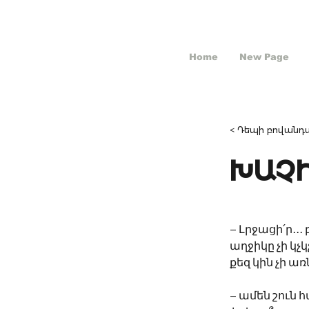
Home
New Page
< Դեպի բովանդա
ԽԱՉ
– Լրջացի՛ր․․
աղջիկը չի կչ
քեզ կին չի առ
– ամեն շուն