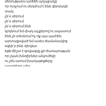
մենությանս արճճե պղպջակը
որ ուռչում ու սեղմում է ինձ վերմակի 
տակ 
չե՛ս սիրում
չե՛ս սիրում 
չե՛ս սիրում ինձ
կրկնում եմ փակ աչքերով ու սպասում
ինձ չի տեսնում ոչ ոք այս պահին
արտաքսված եմ ասես ժամանակից
օգնի՛ր ինձ Վիոլետ
եթե ճիշտ է գովազդը քո ծառայության 
որ չկան խնդիրներ անլուծելի
ու չեն ստում խաղաթղթերը 
աստղերը պես   
հ.գ.   	հասկացի՛ր
          	նա ինձ խոստացավ սեր
          	Տերը` խաղաղություն 
երկուսն էլ սուտ
փաստը մնում է փաստ 
հոգիս խռով է
իսկ ես մենակ