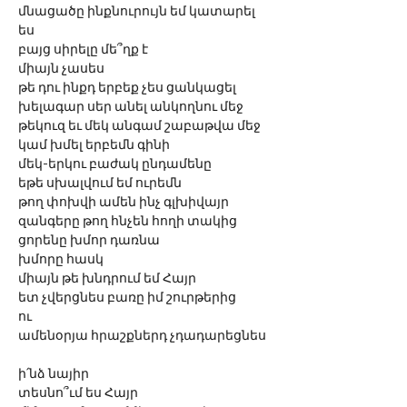
մնացածը ինքնուրույն եմ կատարել 
ես 
բայց սիրելը մե՞ղք է 
միայն չասես
թե դու ինքդ երբեք չես ցանկացել
խելագար սեր անել անկողնու մեջ 
թեկուզ եւ մեկ անգամ շաբաթվա մեջ 
կամ խմել երբեմն գինի
մեկ-երկու բաժակ ընդամենը
եթե սխալվում եմ ուրեմն
թող փոխվի ամեն ինչ գլխիվայր  
զանգերը թող հնչեն հողի տակից
ցորենը խմոր դառնա
խմորը հասկ
միայն թե խնդրում եմ Հայր
ետ չվերցնես բառը իմ շուրթերից
ու
ամենօրյա հրաշքներդ չդադարեցնես
ի՛նձ նայիր
տեսնո՞ւմ ես Հայր