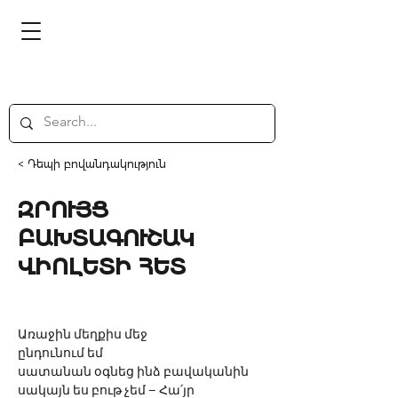
< Դեպի բովանդակություն
ԶՐՈՒՅՑ
ԲԱԽՏԱԳՈՒՇԱԿ
ՎԻՈԼԵՏԻ ՀԵՏ
Առաջին մեղքիս մեջ 
ընդունում եմ
սատանան օգնեց ինձ բավականին 
սակայն ես բութ չեմ – Հա՛յր