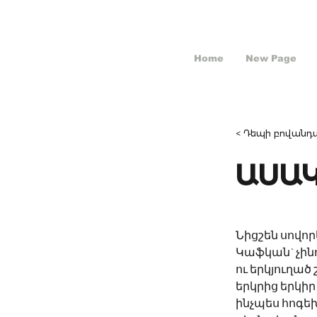
Home
New Page
< Դեպի բովանդա
ԱՍԱ
Նիցշեն սովոր
Կաֆկան` չին
ու երկյուղած
երկրից երկիր
ինչպես հոգ