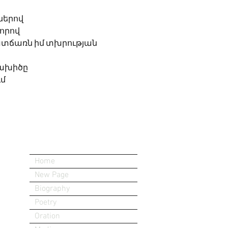
ներով
լորով
պատճառն իմ տխրության
թախիծը 
մ 
Home
New Page
Biography
Poetry
Oration