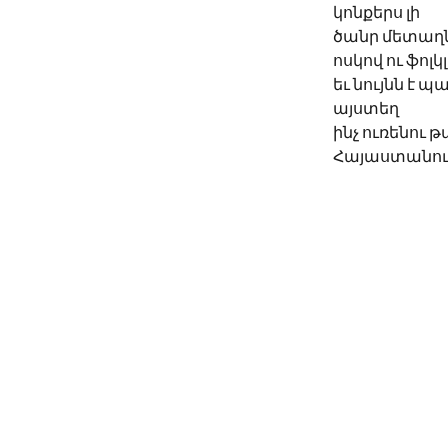
կոնքերս լի
ծանր մետաղ
ոսկով ու ֆոլկ
եւ նույնն է 
այստեղ
ինչ ուռենու 
Հայաստանու