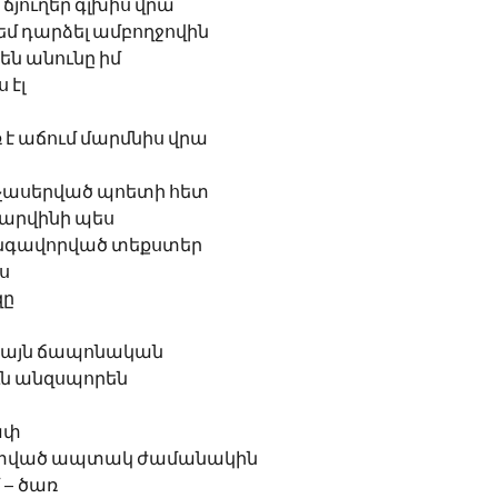
ճյուղեր գլխիս վրա
եմ դարձել ամբողջովին 
են անունը իմ
 էլ 
ռ է աճում մարմնիս վրա
չասերված պոետի հետ
 Դարվինի պես
անգավորված տեքստեր 
քս
զը
 այն ճապոնական 
ւն անզսպորեն
ափ
ատված ապտակ ժամանակին
 – ծառ  