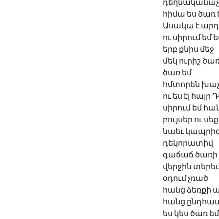
դեղնականաչ 
հիմա ես ծառ 
Ասակա է արդ
ու սիրում եմ ես
երբ քնիս մեջ
մեկ ուրիշ ծա
ծառ եմ… 
հմտորեն խա
ու ես էլ հայր
սիրում եմ հ
բույսեր ու սե
նաեւ կապրի
դեկորատիվ
գաճաճ ծառի
վերջին տերե
օդում չռած
հանց ձեռքի 
հանց ընդհ
ես կես ծառ եմ