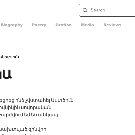
Biography
Poetry
Oration
Media
Reviews
կություն
ԿԱ
եցրեց ինձ չվստահել Աստծուն
ովնիկին սովորական
 շարժվում եմ ես անկապ
եխախտված զինվոր