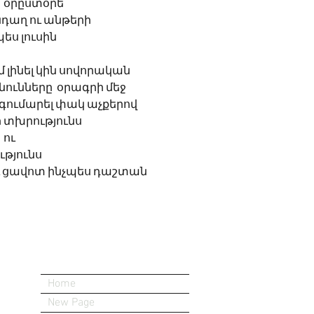
			օրըստօրե 
անդաղ ու անթերի
չպես լուսին
մ եմ լինել կին սովորական
անունները  օրագրի մեջ
ն գումարել փակ աչքերով
ր տխրությունս  
			ու 
ւթյունս
 ցավոտ ինչպես դաշտան 
Home
New Page