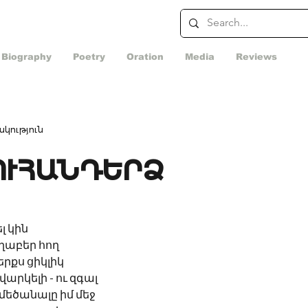
Biography
Poetry
Oration
Media
Reviews
կություն
ՈՒՀԱՆԴԵՐՁ
լ կին
տղաբեր հող
դերքս ցիկլիկ
շվարկելի - ու զգալ
ի մեծանալը իմ մեջ