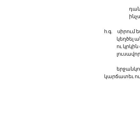
		դ
		ին
հ.գ.     սիրու
	կեղծել 
	ու կրկի
	լուսավո
	երջանկո
կարճատեւ ու