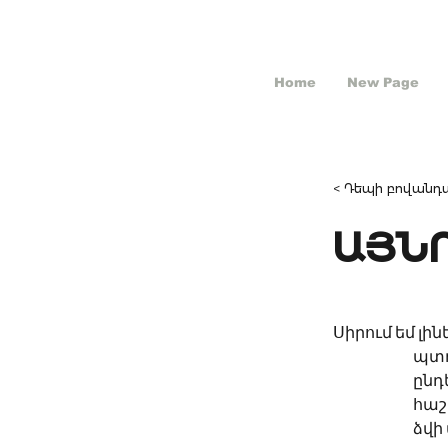
Home
New Page
< Դեպի բովանդա
ԱՅՆ
Սիրում եմ լինե
		պ
		ըն
		հա
		ձվ